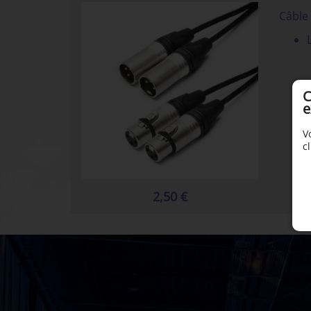
Câble 
C
e
V
c
2,50 €