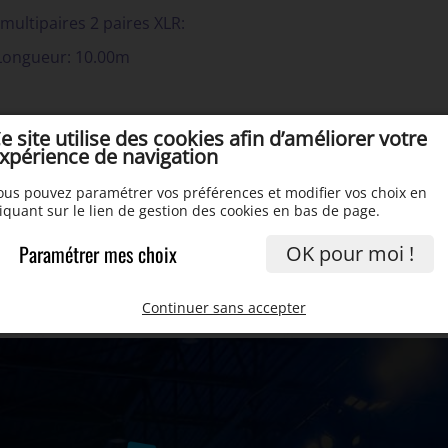
multipaires 2 paires XLR:
Longueur: 10.00m
e site utilise des cookies afin d’améliorer votre
xpérience de navigation
ous pouvez paramétrer vos préférences et modifier vos choix en
liquant sur le lien de gestion des cookies en bas de page.
Paramétrer mes choix
OK pour moi !
Continuer sans accepter