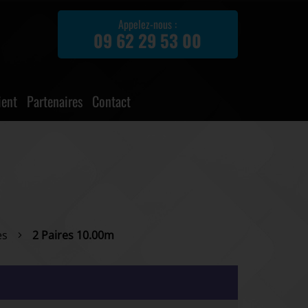
Appelez-nous :
09 62 29 53 00
ient
Partenaires
Contact
es
2 Paires 10.00m