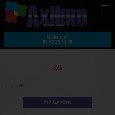
Accueil
Prestations
Appelez-nous :
09 62 29 53 00
Location de matériel
Matériel d'occasion
Actualités
32A
Avis client
Partenaires
...
32A
Contact
P17 32A Mono