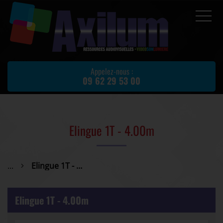
Accueil
Prestations
Appelez-nous :
09 62 29 53 00
Location de matériel
Matériel d'occasion
Actualités
Elingue 1T - 4.00m
Avis client
Partenaires
...
Elingue 1T - 4.00m
Contact
Elingue 1T - 4.00m