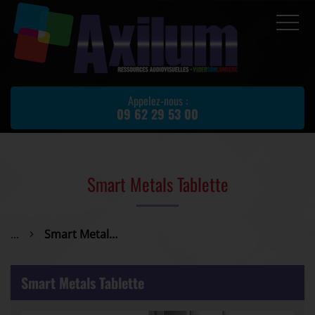
Accueil
Prestations
Appelez-nous :
09 62 29 53 00
Location de matériel
Matériel d'occasion
Actualités
Smart Metals Tablette
Avis client
Partenaires
...
Smart Metals Tablette
Contact
Smart Metals Tablette