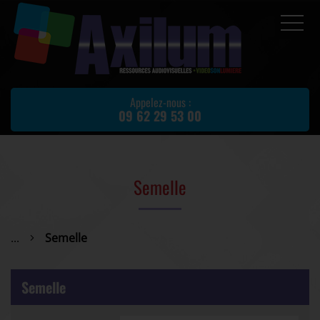
Accueil
Prestations
Appelez-nous :
09 62 29 53 00
Location de matériel
Matériel d'occasion
Actualités
Semelle
Avis client
Partenaires
...
Semelle
Contact
Semelle