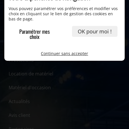
Vous pouvez paramétrer vos préférences et modifier vos
choix en cliquant sur le lien de gestion des cookies en
bas de page.
Paramétrer mes
OK pour moi !
choix
Accueil
Continuer sans accepter
Prestations
Location de matériel
Matériel d'occasion
Actualités
Avis client
Partenaires