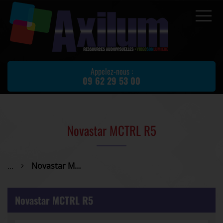
Accueil
Prestations
Appelez-nous :
09 62 29 53 00
Location de matériel
Matériel d'occasion
Actualités
Novastar MCTRL R5
Avis client
Partenaires
...
Novastar MCTRL R5
Contact
Novastar MCTRL R5