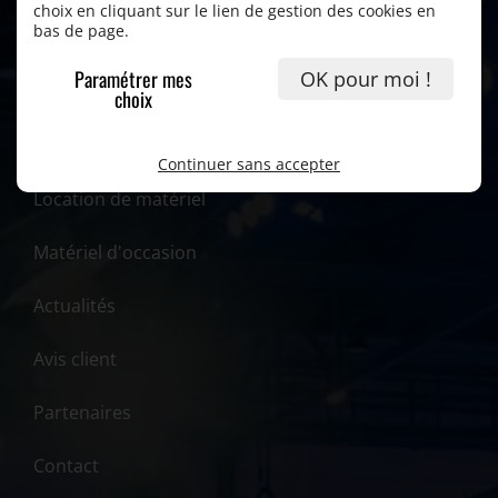
choix en cliquant sur le lien de gestion des cookies en
bas de page.
Paramétrer mes
OK pour moi !
Accueil
choix
Prestations
Continuer sans accepter
Location de matériel
Matériel d'occasion
Actualités
Avis client
Partenaires
Contact