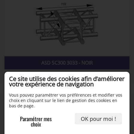
ASD SC300 3033 - NOIR
16,00 €
Ce site utilise des cookies afin d’améliorer
votre expérience de navigation
Vous pouvez paramétrer vos préférences et modifier vos
choix en cliquant sur le lien de gestion des cookies en
bas de page.
Paramétrer mes
OK pour moi !
choix