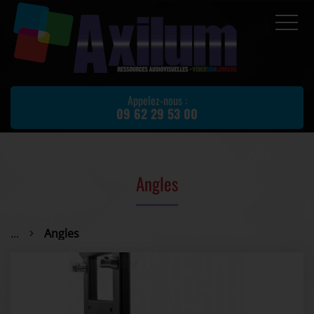
Accueil
Prestations
Appelez-nous :
09 62 29 53 00
Location de matériel
Matériel d'occasion
Actualités
Angles
Avis client
Partenaires
...
Angles
Contact