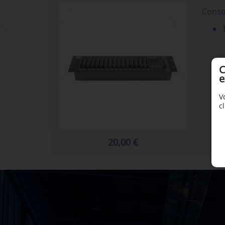
Conso
C
e
V
c
20,00 €