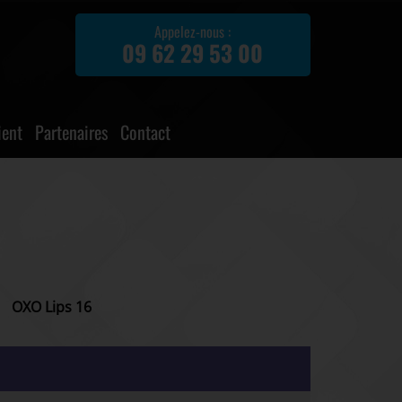
Appelez-nous :
09 62 29 53 00
ient
Partenaires
Contact
OXO Lips 16