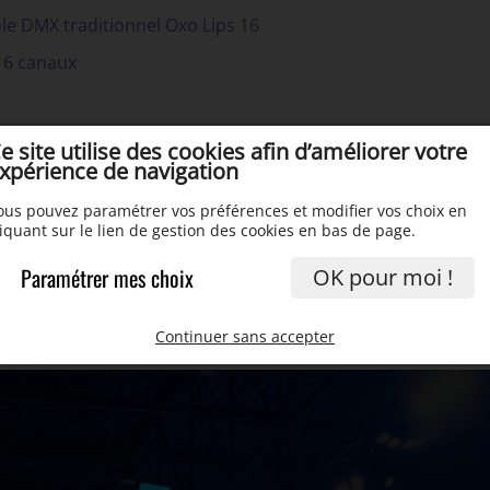
le DMX traditionnel Oxo Lips 16
16 canaux
e site utilise des cookies afin d’améliorer votre
xpérience de navigation
ous pouvez paramétrer vos préférences et modifier vos choix en
liquant sur le lien de gestion des cookies en bas de page.
Paramétrer mes choix
OK pour moi !
Continuer sans accepter