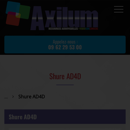
Accueil
Prestations
Appelez-nous :
09 62 29 53 00
Location de matériel
Matériel d'occasion
Actualités
Shure AD4D
Avis client
Partenaires
...
Shure AD4D
Contact
Shure AD4D