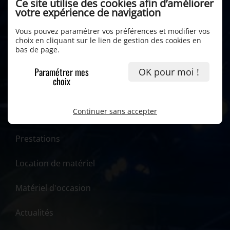
Ce site utilise des cookies afin d’améliorer
votre expérience de navigation
Vous pouvez paramétrer vos préférences et modifier vos
choix en cliquant sur le lien de gestion des cookies en
bas de page.
Paramétrer mes
OK pour moi !
choix
Continuer sans accepter
Accueil
Prestations
Location de matériel
Matériel d'occasion
Actualités