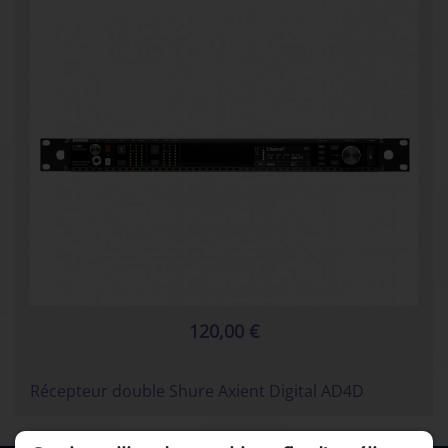
120,00 €
Récepteur double Shure Axient Digital AD4D