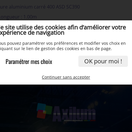
ture aluminium carré 400 ASD SC390
Longueur : 1.00m
Couleur: Noir
e site utilise des cookies afin d’améliorer votre
xpérience de navigation
ous pouvez paramétrer vos préférences et modifier vos choix en
liquant sur le lien de gestion des cookies en bas de page.
Paramétrer mes choix
OK pour moi !
Continuer sans accepter