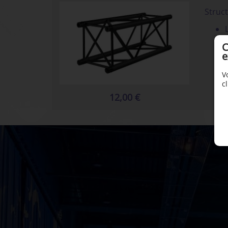
Struc
C
e
V
c
12,00 €