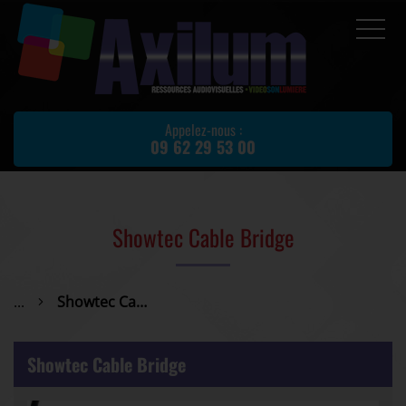
Accueil
Prestations
Appelez-nous :
09 62 29 53 00
Location de matériel
Matériel d'occasion
Actualités
Showtec Cable Bridge
Avis client
Partenaires
...
Showtec Cable Bridge
Contact
Showtec Cable Bridge