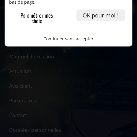
bas de page.
Accueil
Paramétrer mes
OK pour moi !
choix
Prestations
Continuer sans accepter
Location de matériel
Matériel d'occasion
Actualités
Avis client
Partenaires
Contact
Données personnelles