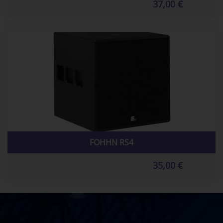
37,00 €
FOHHN RS4
35,00 €