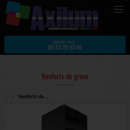
Accueil
Prestations
Appelez-nous :
09 62 29 53 00
Location de matériel
Matériel d'occasion
Actualités
Renforts de grave
Avis client
Partenaires
...
Renforts de grave
Contact