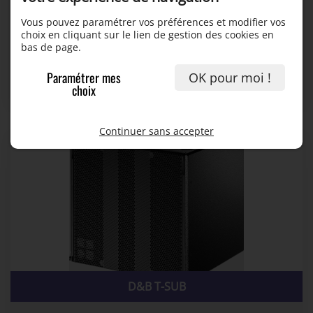
Vous pouvez paramétrer vos préférences et modifier vos
choix en cliquant sur le lien de gestion des cookies en
bas de page.
L-ACOUSTICS SYVA-LOW
Paramétrer mes
OK pour moi !
choix
40,00 €
Continuer sans accepter
D&B T-SUB