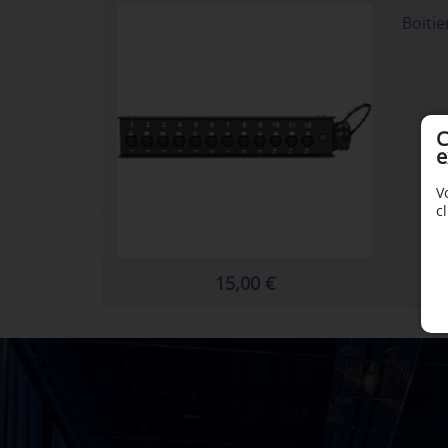
Boitie
C
e
V
c
15,00 €