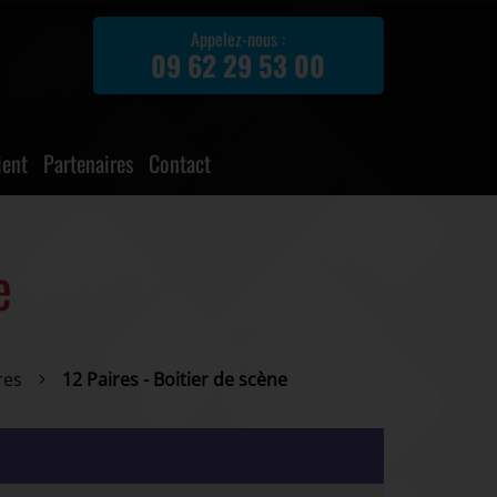
Appelez-nous :
09 62 29 53 00
ient
Partenaires
Contact
e
res
12 Paires - Boitier de scène