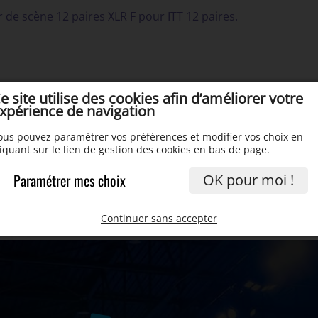
r de scène 12 paires XLR F pour ITT 12 paires.
e site utilise des cookies afin d’améliorer votre
xpérience de navigation
ous pouvez paramétrer vos préférences et modifier vos choix en
liquant sur le lien de gestion des cookies en bas de page.
Paramétrer mes choix
OK pour moi !
Continuer sans accepter