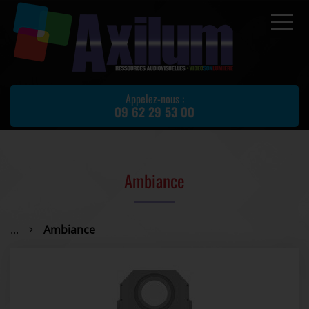
Accueil
Prestations
Appelez-nous :
09 62 29 53 00
Location de matériel
Matériel d'occasion
Actualités
Ambiance
Avis client
Partenaires
...
Ambiance
Contact