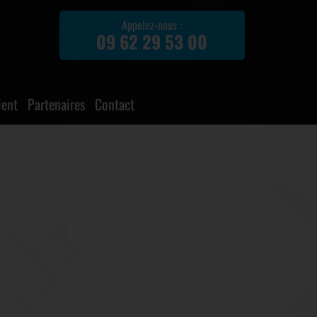
Appelez-nous :
09 62 29 53 00
ient
Partenaires
Contact