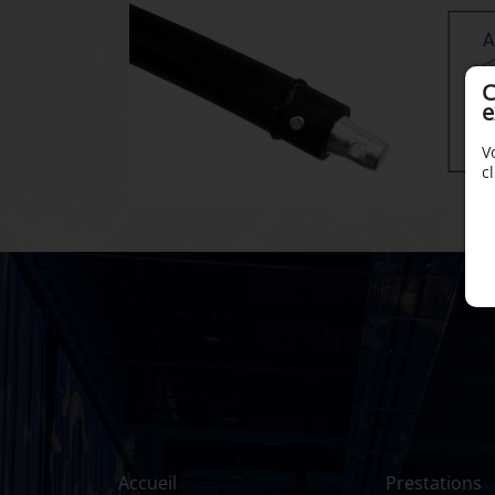
C
e
V
c
Accueil
Prestations