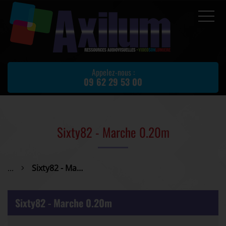
Accueil
Prestations
Appelez-nous :
09 62 29 53 00
Location de matériel
Matériel d'occasion
Actualités
Sixty82 - Marche 0.20m
Avis client
Partenaires
...
Sixty82 - Marche 0.20m
Contact
Sixty82 - Marche 0.20m