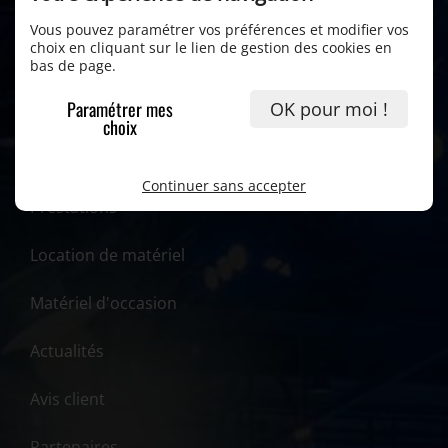
Vous pouvez paramétrer vos préférences et modifier vos
choix en cliquant sur le lien de gestion des cookies en
bas de page.
Paramétrer mes
OK pour moi !
choix
Accueil
Continuer sans accepter
Prestations
Location de matériel
Matériel d'occasion
Actualités
Avis client
Partenaires