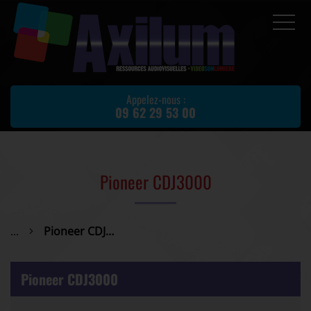
Accueil
Prestations
Appelez-nous :
09 62 29 53 00
Location de matériel
Matériel d'occasion
Actualités
Pioneer CDJ3000
Avis client
Partenaires
...
Pioneer CDJ3000
Contact
Pioneer CDJ3000