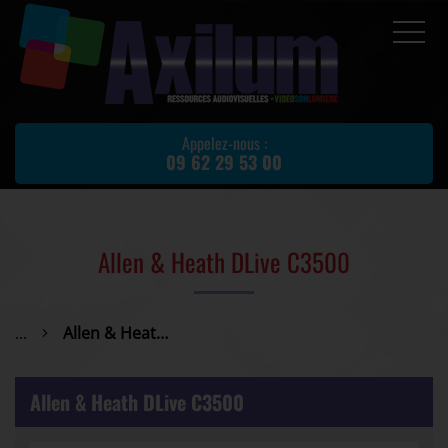
Accueil
Prestations
Appelez-nous :
09 62 29 53 00
Location de matériel
Matériel d'occasion
Actualités
Allen & Heath DLive C3500
Avis client
Partenaires
...
Allen & Heath DLive C3500
Contact
Allen & Heath DLive C3500