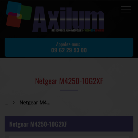
Accueil
Prestations
Appelez-nous :
09 62 29 53 00
Location de matériel
Matériel d'occasion
Actualités
Netgear M4250-10G2XF
Avis client
Partenaires
...
Netgear M4250-10G2XF
Contact
Netgear M4250-10G2XF