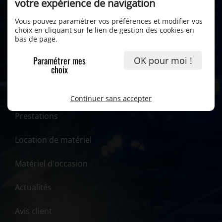
votre expérience de navigation
Vous pouvez paramétrer vos préférences et modifier vos
choix en cliquant sur le lien de gestion des cookies en
bas de page.
Paramétrer mes
OK pour moi !
choix
Accueil
Continuer sans accepter
Prestations
Location de matériel
Matériel d'occasion
Actualités
Avis client