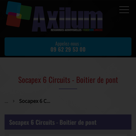
Accueil
Prestations
Appelez-nous :
09 62 29 53 00
Location de matériel
Matériel d'occasion
Actualités
Socapex 6 Circuits - Boitier de pont
Avis client
Partenaires
...
Socapex 6 Circuits - Boitier de pont
Contact
Socapex 6 Circuits - Boitier de pont