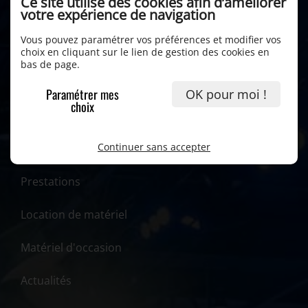
Ce site utilise des cookies afin d’améliorer
votre expérience de navigation
Vous pouvez paramétrer vos préférences et modifier vos
choix en cliquant sur le lien de gestion des cookies en
bas de page.
Paramétrer mes
OK pour moi !
choix
Continuer sans accepter
Accueil
Prestations
Location de matériel
Matériel d'occasion
Actualités