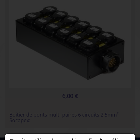
6,00 €
Boitier de ponts multi-paires 6 circuits 2.5mm²
Socapex: